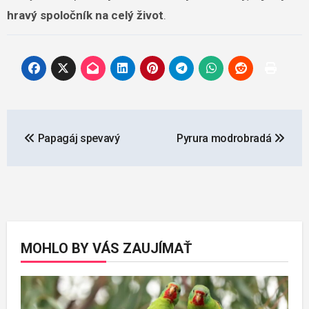
hravý spoločník na celý život
.
Navigácia
Papagáj spevavý
Pyrura modrobradá
v
článku
MOHLO BY VÁS ZAUJÍMAŤ