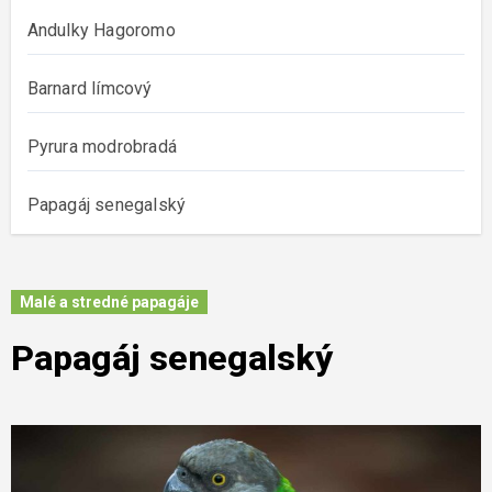
Andulky Hagoromo
Barnard límcový
Pyrura modrobradá
Papagáj senegalský
Malé a stredné papagáje
Papagáj senegalský