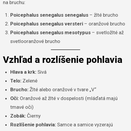
na bruchu:
Poicephalus senegalus senegalus
– žlté brucho
Poicephalus senegalus versteri
– oranžové brucho
Poicephalus senegalus mesotypus
– svetložlté až
svetlooranžové brucho
Vzhľad a rozlíšenie pohlavia
Hlava a krk:
Sivá
Telo:
Zelené
Brucho:
Žlté alebo oranžové v tvare „V“
Oči:
Oranžové až žlté v dospelosti (mláďatá majú
tmavé oči)
Zobák:
Čierny
Rozlíšenie pohlavia:
Samce a samice vyzerajú