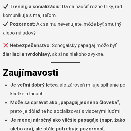
Tréning a socializáciu:
Dá sa naučiť rôzne triky, rád
komunikuje s majiteľom.
Pozornosť:
Ak sa mu nevenujete, môže byť smutný
alebo náladový.
Nebezpečenstvo:
Senegalský papagáj môže byť
žiarliaci a tvrdohlavý
, ak si na niekoho zvykne.
Zaujímavosti
Je veľmi dobrý letca
, ale zároveň miluje šplhanie po
klietke a lanách.
Môže sa správať ako „papagáj jedného človeka“
,
preto je dôležité ho socializovať s viacerými ľuďmi.
Je menej náročný ako väčšie papagáje (napr. žako
alebo ara), ale stále potrebuje pozornosť.