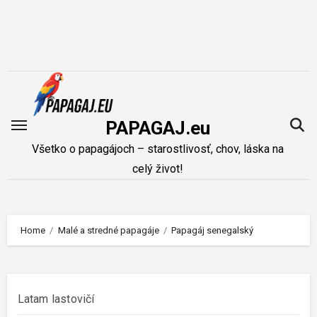
Skip
to
content
PAPAGAJ.eu
Všetko o papagájoch – starostlivosť, chov, láska na
celý život!
Home
Malé a stredné papagáje
Papagáj senegalský
Latam lastovičí