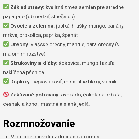
Základ stravy:
kvalitná zmes semien pre stredné
papagáje (obmedziť slnečnicu)
Ovocie a zelenina:
jablká, hrušky, mango, banány,
mrkva, brokolica, paprika, špenát
Orechy:
vlašské orechy, mandle, para orechy (v
malom množstve)
Strukoviny a klíčky:
šošovica, mungo fazuľa,
naklíčená pšenica
Doplnky:
sépiová kosť, minerálne bloky, vápnik
Zakázané potraviny:
avokádo, čokoláda, cibuľa,
cesnak, alkohol, mastné a slané jedlá.
Rozmnožovanie
V prírode hniezdia v dutinách stromov.