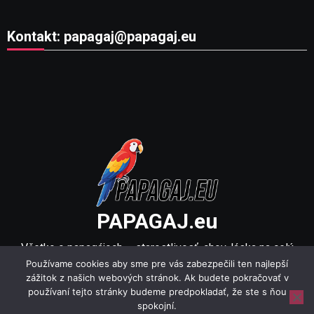
Kontakt: papagaj@papagaj.eu
PAPAGAJ.eu
Všetko o papagájoch – starostlivosť, chov, láska na celý
Používame cookies aby sme pre vás zabezpečili ten najlepší
život!
zážitok z našich webových stránok. Ak budete pokračovať v
používaní tejto stránky budeme predpokladať, že ste s ňou
spokojní.