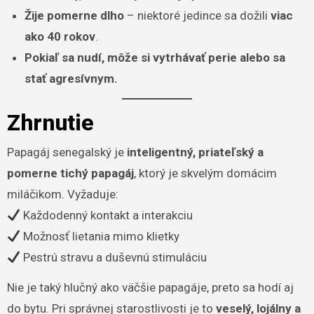
Žije pomerne dlho
– niektoré jedince sa dožili
viac
ako 40 rokov
.
Pokiaľ sa nudí, môže si vytrhávať perie alebo sa
stať agresívnym.
Zhrnutie
Papagáj senegalský je
inteligentný, priateľský a
pomerne tichý papagáj
, ktorý je skvelým domácim
miláčikom. Vyžaduje:
Každodenný kontakt a interakciu
Možnosť lietania mimo klietky
Pestrú stravu a duševnú stimuláciu
Nie je taký hlučný ako väčšie papagáje, preto sa hodí aj
do bytu. Pri správnej starostlivosti je to
veselý, lojálny a