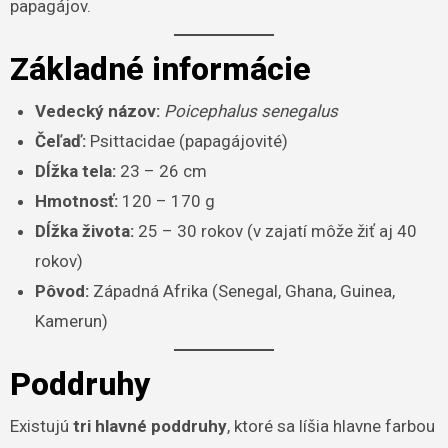
papagájov.
Základné informácie
Vedecký názov:
Poicephalus senegalus
Čeľaď:
Psittacidae (papagájovité)
Dĺžka tela:
23 – 26 cm
Hmotnosť:
120 – 170 g
Dĺžka života:
25 – 30 rokov (v zajatí môže žiť aj 40
rokov)
Pôvod:
Západná Afrika (Senegal, Ghana, Guinea,
Kamerun)
Poddruhy
Existujú
tri hlavné poddruhy
, ktoré sa líšia hlavne farbou