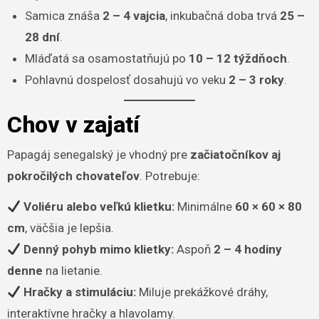
Samica znáša
2 – 4 vajcia
, inkubačná doba trvá
25 –
28 dní
.
Mláďatá sa osamostatňujú po
10 – 12 týždňoch
.
Pohlavnú dospelosť dosahujú vo veku
2 – 3 roky
.
Chov v zajatí
Papagáj senegalský je vhodný pre
začiatočníkov aj
pokročilých chovateľov
. Potrebuje:
Voliéru alebo veľkú klietku:
Minimálne
60 × 60 × 80
cm
, väčšia je lepšia.
Denný pohyb mimo klietky:
Aspoň
2 – 4 hodiny
denne
na lietanie.
Hračky a stimuláciu:
Miluje prekážkové dráhy,
interaktívne hračky a hlavolamy.